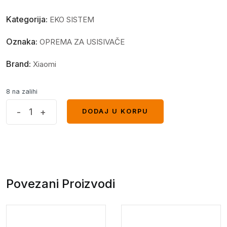
Kategorija:
EKO SISTEM
Oznaka:
OPREMA ZA USISIVAČE
Brand:
Xiaomi
8 na zalihi
Filter
-
+
DODAJ U KORPU
DODAJ U KORPU
za
Robot
usisivac
E5
quantity
Povezani Proizvodi