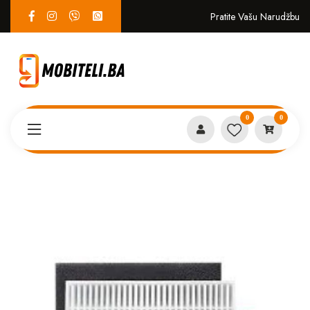
Pratite Vašu Narudžbu
0
0
Proizvodi
EKO SISTEM
Filter za Robot usisivac E5