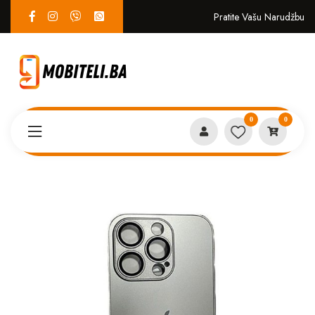
Pratite Vašu Narudžbu
0
0
Proizvodi
MASKICE
AG glass iPhone 15 siva*