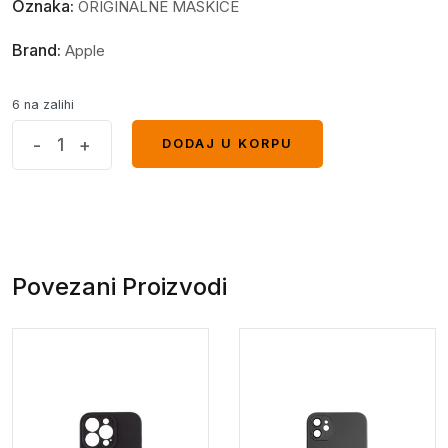
Oznaka:
ORIGINALNE MASKICE
Brand:
Apple
6 na zalihi
AG
-
+
DODAJ U KORPU
DODAJ U KORPU
glass
iPhone
15
siva*
quantity
Povezani Proizvodi