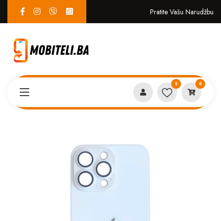
Pratite Vašu Narudžbu
0
0
Proizvodi
MASKICE
AG glass iPhone 14 pro bijela*