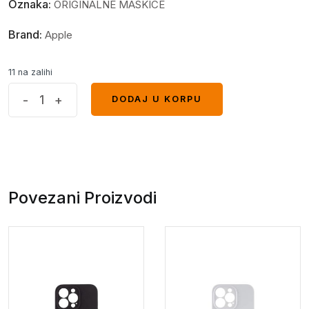
Oznaka:
ORIGINALNE MASKICE
Brand:
Apple
11 na zalihi
AG
-
+
DODAJ U KORPU
DODAJ U KORPU
glass
iPhone
14
pro
bijela*
Povezani Proizvodi
quantity