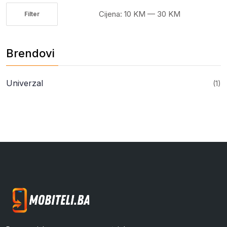
Cijena:
10 KM
—
30 KM
Filter
Minimalna
Maksimalna
cijena
cijena
Brendovi
Univerzal
(1)