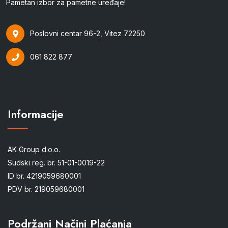
Pametan izbor za pametne uređaje!
Poslovni centar 96-2, Vitez 72250
061 822 877
Informacije
AK Group d.o.o.
Sudski reg. br. 51-01-0019-22
ID br. 4219059680001
PDV br. 219059680001
Podržani Načini Plaćanja