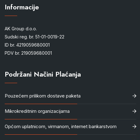
Informacije
AK Group d.o.o.
Sudski reg. br. 51-01-0019-22
ID br. 4219059680001
PDV br. 219059680001
Podržani Načini Plaćanja
Pouzećem prilikom dostave paketa
Mikrokreditnim organizacijama
Općom uplatnicom, virmanom, internet bankarstvom