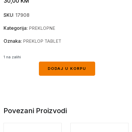
30,00
KM
SKU:
17908
Kategorija:
PREKLOPNE
Oznaka:
PREKLOP TABLET
1 na zalihi
DODAJ U KORPU
DODAJ U KORPU
Povezani Proizvodi