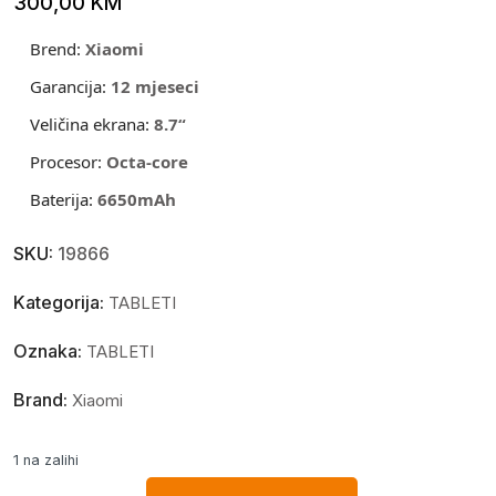
300,00
KM
Brend:
Xiaomi
Garancija:
12 mjeseci
Veličina ekrana:
8.7
“
Procesor:
Octa-core
Baterija:
6650
mAh
SKU:
19866
Kategorija:
TABLETI
Oznaka:
TABLETI
Brand:
Xiaomi
1 na zalihi