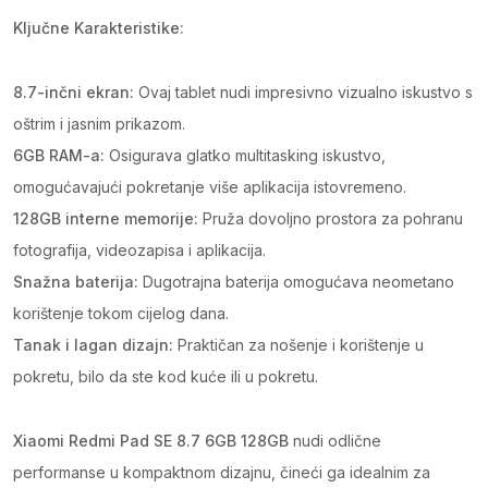
Ključne Karakteristike:
8.7-inčni ekran:
Ovaj tablet nudi impresivno vizualno iskustvo s
oštrim i jasnim prikazom.
6GB RAM-a:
Osigurava glatko multitasking iskustvo,
omogućavajući pokretanje više aplikacija istovremeno.
128GB interne memorije:
Pruža dovoljno prostora za pohranu
fotografija, videozapisa i aplikacija.
Snažna baterija:
Dugotrajna baterija omogućava neometano
korištenje tokom cijelog dana.
Tanak i lagan dizajn:
Praktičan za nošenje i korištenje u
pokretu, bilo da ste kod kuće ili u pokretu.
Xiaomi Redmi Pad SE 8.7 6GB 128GB
nudi odlične
performanse u kompaktnom dizajnu, čineći ga idealnim za