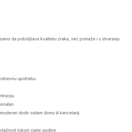
samo da poboljšava kvalitetu zraka, već pomaže i u stvaranju
lodnevnu upotrebu.
traciju.
ionalan.
 moderan dodir vašem domu ili kancelariji.
 vlažnost tokom cijele godine.