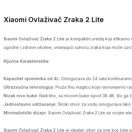
Xiaomi Ovlaživač Zraka 2 Lite
Xiaomi Ovlaživač Zraka 2 Lite
je kompaktni uređaj koji efikasno
ugodne i zdrave okoline, smanjujući suhoću zraka koja može uzroko
Ključne Karakteristike:
Kapacitet spremnika od 4L:
Omogućava do 24 sata kontinuiranog
Ultrazvučna tehnologija:
Pruža finu maglicu koja ravnomjerno raspr
Nizak nivo buke:
Radi tiho, sa nivoom buke ispod 38 dB, što ga čin
Jednostavno održavanje:
Široki otvor za vodu omogućava lako pu
Minimalistički dizajn:
Xiaomi Ovlaživač Zraka 2 Lite se svojim ele
Xiaomi Ovlaživač Zraka 2 Lite
je idealan izbor za one koji žele 