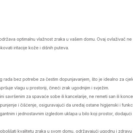
 održava optimalnu vlažnost zraka u vašem domu. Ovaj ovlaživač ne 
vati iritacije kože i dišnih puteva.
 rada bez potrebe za čestim dopunjavanjem, što je idealno za cje
šuje vlagu u prostoriji, čineći zrak ugodnijim i svježim.
i savršenim za spavaće sobe ili kancelarije, ne remeti san ili koncen
njenje i čišćenje, osiguravajući da uređaj ostane higijenski i funkc
gantnim i jednostavnim izgledom uklapa u bilo koji prostor, dodajući
poboljšati kvalitetu zraka u svom domu, održavajući ugodnu i zdravu