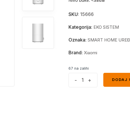
SKU:
15666
Kategorija:
EKO SISTEM
Oznaka:
SMART HOME UREĐ
Brand:
Xiaomi
67 na zalihi
Xiaomi
-
+
DODAJ 
DODAJ 
ovlazivac
zraka
2
Lite
quantity