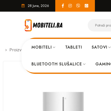
28 Juna, 2026
MOBITELI
TABLETI
SATOVI
Proizvodi
EKO SISTEM
Xiaomi ovlazivac zraka 2
BLUETOOTH SLUŠALICE
GAMIN