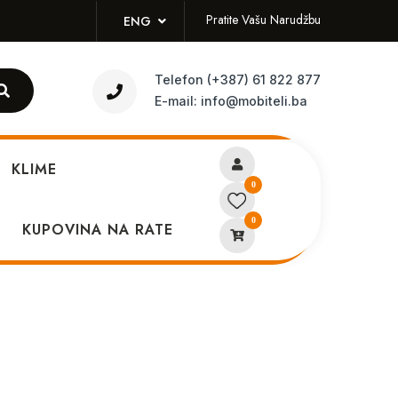
Pratite Vašu Narudžbu
ENG
Telefon
(+387) 61 822 877
E-mail:
info@mobiteli.ba
KLIME
0
0
ac zraka 2 Lite
KUPOVINA NA RATE