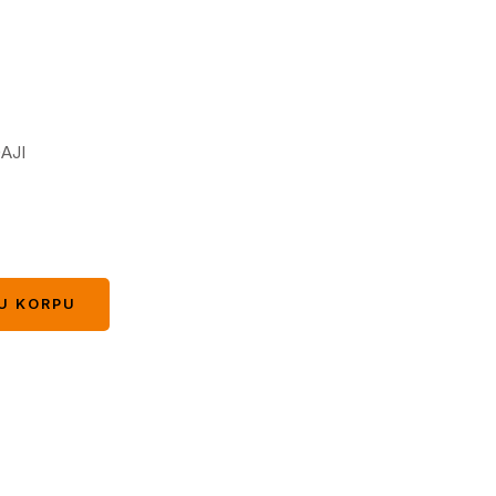
AJI
U KORPU
U KORPU