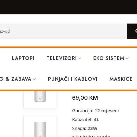
LAPTOPI
TELEVIZORI
EKO SISTEM
 Lite
G & ZABAVA
PUNJAČI I KABLOVI
Xiaomi ovlaziv
MASKICE
69,00
KM
Garancija:
12 mjeseci
Kapacitet:
4L
Snaga:
23W
Nivo buke:
<38dB