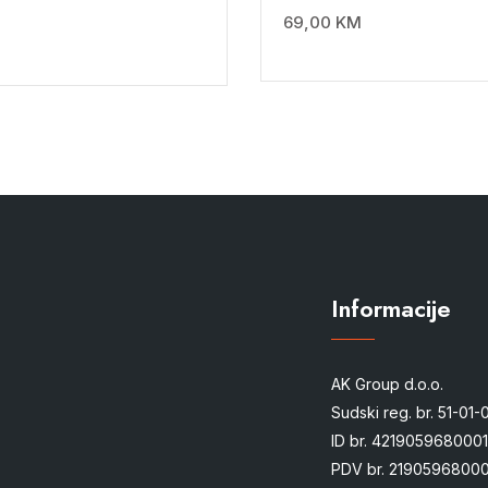
69,00
KM
Informacije
AK Group d.o.o.
Sudski reg. br. 51-01
ID br. 4219059680001
PDV br. 21905968000