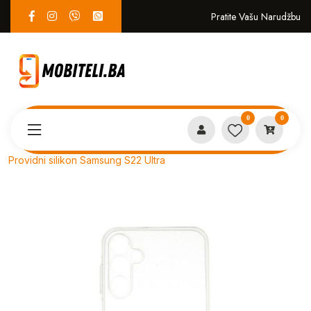
Pratite Vašu Narudžbu
0
0
Proizvodi
MASKICE
Providni silikon Samsung S22 Ultra