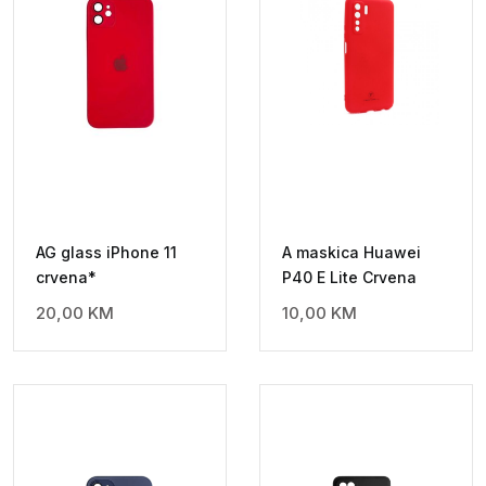
AG glass iPhone 11
A maskica Huawei
crvena*
P40 E Lite Crvena
20,00
KM
10,00
KM