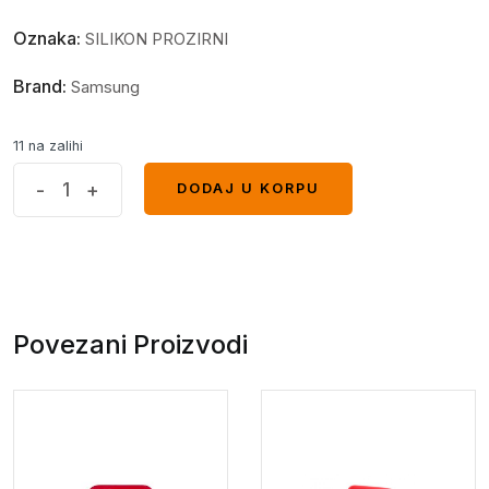
Oznaka:
SILIKON PROZIRNI
Brand:
Samsung
11 na zalihi
Providni
-
+
DODAJ U KORPU
DODAJ U KORPU
silikon
Samsung
S22
Ultra
quantity
Povezani Proizvodi