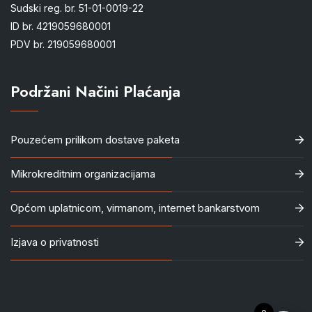
Sudski reg. br. 51-01-0019-22
ID br. 4219059680001
PDV br. 219059680001
Podržani Načini Plaćanja
Pouzećem prilikom dostave paketa
Mikrokreditnim organizacijama
Općom uplatnicom, virmanom, internet bankarstvom
Izjava o privatnosti