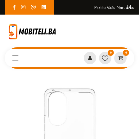
Pratite Vašu Narudžbu
0
0
Proizvodi
MASKICE
Providni silikon Huawei Y6P 1mm