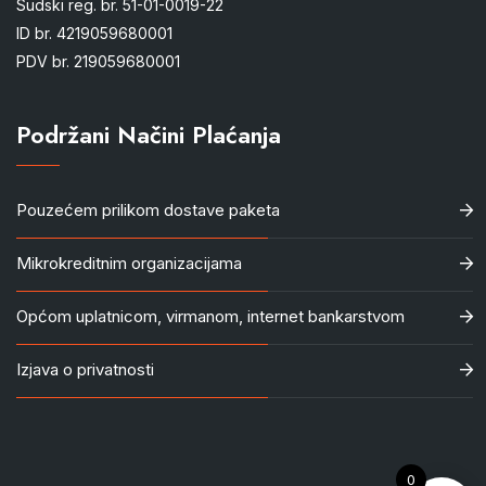
Sudski reg. br. 51-01-0019-22
ID br. 4219059680001
PDV br. 219059680001
Podržani Načini Plaćanja
Pouzećem prilikom dostave paketa
Mikrokreditnim organizacijama
Općom uplatnicom, virmanom, internet bankarstvom
Izjava o privatnosti
0