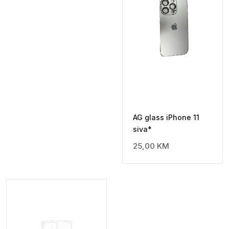
AG glass iPhone 11
siva*
25,00
KM