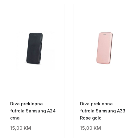
/
Mi
A3
Lite
zlatna
quantity
Diva preklopna
Diva preklopna
futrola Samsung A24
futrola Samsung A33
crna
Rose gold
15,00
KM
15,00
KM