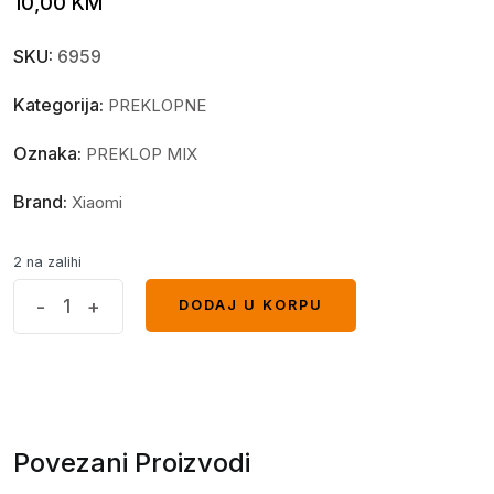
10,00
KM
SKU:
6959
Kategorija:
PREKLOPNE
Oznaka:
PREKLOP MIX
Brand:
Xiaomi
2 na zalihi
Preklopna
-
+
DODAJ U KORPU
DODAJ U KORPU
futrola
magnetna
Xiaomi
Mi
9
Povezani Proizvodi
Lite