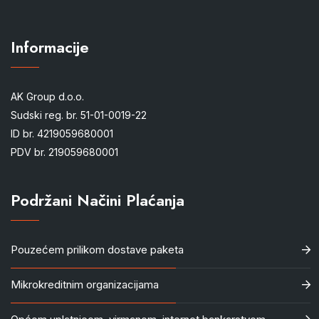
Informacije
AK Group d.o.o.
Sudski reg. br. 51-01-0019-22
ID br. 4219059680001
PDV br. 219059680001
Podržani Načini Plaćanja
Pouzećem prilikom dostave paketa
Mikrokreditnim organizacijama