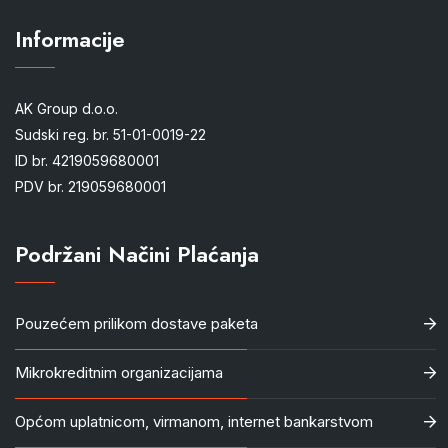
Informacije
AK Group d.o.o.
Sudski reg. br. 51-01-0019-22
ID br. 4219059680001
PDV br. 219059680001
Podržani Načini Plaćanja
Pouzećem prilikom dostave paketa
Mikrokreditnim organizacijama
Općom uplatnicom, virmanom, internet bankarstvom