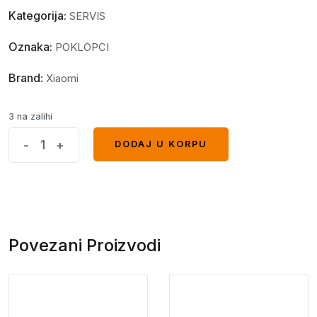
Kategorija:
SERVIS
Oznaka:
POKLOPCI
Brand:
Xiaomi
3 na zalihi
Poklopac
-
+
DODAJ U KORPU
DODAJ U KORPU
XIAOMI
REDMI
Note
9
Pro
Povezani Proizvodi
Zlatni
quantity