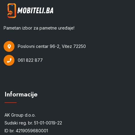
Pametan izbor za pametne uređaje!
Poslovni centar 96-2, Vitez 72250
061 822 877
Informacije
AK Group d.o.o.
Sudski reg. br. 51-01-0019-22
ID br. 4219059680001