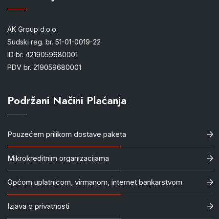
AK Group d.o.o.
Sudski reg. br. 51-01-0019-22
ID br. 4219059680001
PDV br. 219059680001
Podržani Načini Plaćanja
Pouzećem prilikom dostave paketa
Mikrokreditnim organizacijama
Općom uplatnicom, virmanom, internet bankarstvom
Izjava o privatnosti