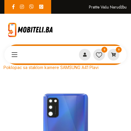
Pratite Vašu Narudžbu
0
0
Proizvodi
SERVIS
Poklopac sa staklom kamere SAMSUNG A41 Plavi