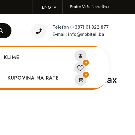
Pratite Vašu Narudžbu
ENG
Telefon
(+387) 61 822 877
E-mail:
info@mobiteli.ba
KLIME
0
0
maskica iPhone 14 Pro Max
KUPOVINA NA RATE