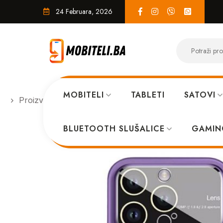
24 Februara, 2026
MOBITELI
TABLETI
SATOVI
Proizvodi
MASKICE
MagSafe Lens maskica iPho
BLUETOOTH SLUŠALICE
GAMIN