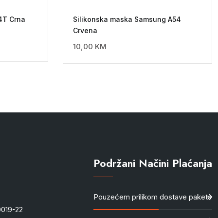
4T Crna
Silikonska maska Samsung A54
Crvena
10,00
KM
Podržani Načini Plaćanja
Pouzećem prilikom dostave paketa
-0019-22