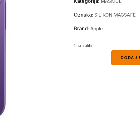
Kategorija:
MASKICE
Oznaka:
SILIKON MAGSAFE
Brand:
Apple
1 na zalihi
DODAJ 
DODAJ 