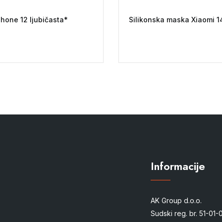
Phone 12 ljubičasta*
Silikonska maska Xiaomi 1
Informacije
AK Group d.o.o.
Sudski reg. br. 51-01