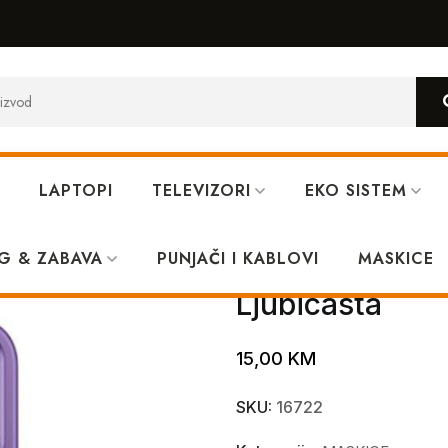
LAPTOPI
TELEVIZORI
EKO SISTEM
ne 14 Pro Max Ljubicasta
G & ZABAVA
PUNJAČI I KABLOVI
MagSafe Lens 
MASKICE
Ljubicasta
15,00
KM
SKU:
16722