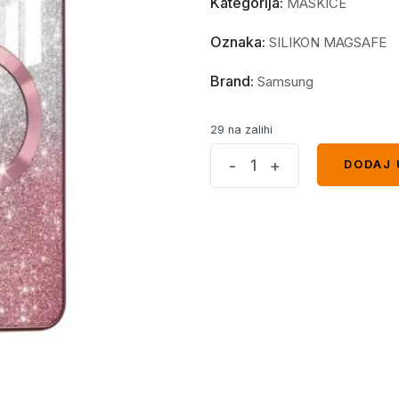
Kategorija:
MASKICE
Oznaka:
SILIKON MAGSAFE
Brand:
Samsung
29 na zalihi
MagSafe
-
+
DODAJ 
DODAJ 
glitter
maskica
Samsung
S24
Plus
Pink
quantity