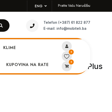
Pratite Vašu Narudžbu
ENG
Telefon
(+387) 61 822 877
E-mail:
info@mobiteli.ba
KLIME
0
0
er maskica Samsung S24 Plus
KUPOVINA NA RATE