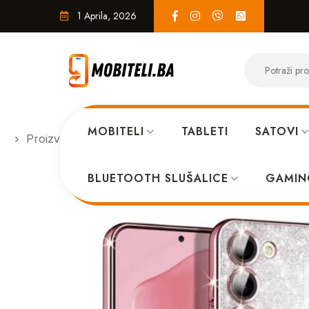
1 Aprila, 2026
MOBITELI
TABLETI
SATOVI
Proizvodi
MASKICE
MagSafe glitter maskica S
BLUETOOTH SLUŠALICE
GAMIN