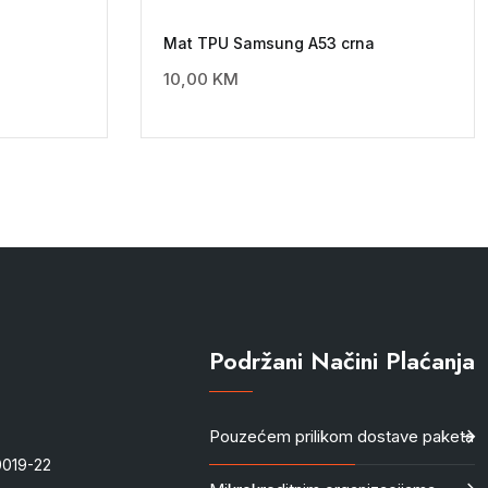
Mat TPU Samsung A53 crna
10,00
KM
Podržani Načini Plaćanja
Pouzećem prilikom dostave paketa
-0019-22