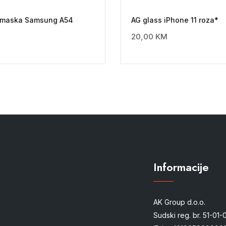
a maska Samsung A54
AG glass iPhone 11 roza*
20,00
KM
Informacije
AK Group d.o.o.
Sudski reg. br. 51-01