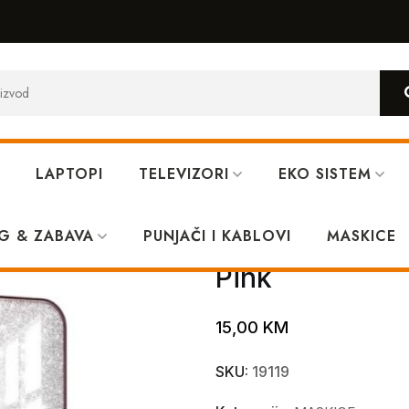
LAPTOPI
TELEVIZORI
EKO SISTEM
amsung S24 Plus Pink
G & ZABAVA
PUNJAČI I KABLOVI
MagSafe glitt
MASKICE
Pink
15,00
KM
SKU:
19119