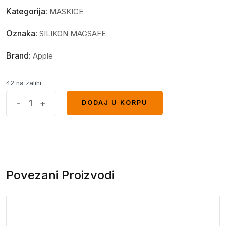
Kategorija:
MASKICE
Oznaka:
SILIKON MAGSAFE
Brand:
Apple
42 na zalihi
MagSafe
-
+
DODAJ U KORPU
DODAJ U KORPU
glitter
maskica
iPhone
13
Pro
Povezani Proizvodi
Max
Silver
quantity