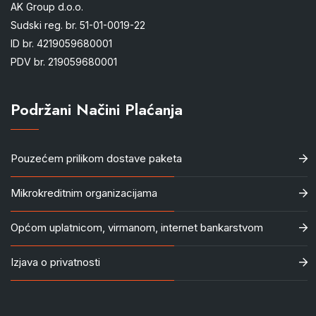
AK Group d.o.o.
Sudski reg. br. 51-01-0019-22
ID br. 4219059680001
PDV br. 219059680001
Podržani Načini Plaćanja
Pouzećem prilikom dostave paketa
Mikrokreditnim organizacijama
Općom uplatnicom, virmanom, internet bankarstvom
Izjava o privatnosti