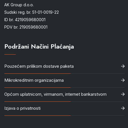
AK Group d.o.o.
Sudski reg. br. 51-01-0019-22
ID br. 4219059680001
PDV br. 219059680001
Podržani Načini Plaćanja
Pouzećem prilikom dostave paketa
Mikrokreditnim organizacijama
Općom uplatnicom, virmanom, internet bankarstvom
Izjava o privatnosti