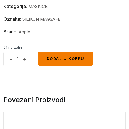
Kategorija:
MASKICE
Oznaka:
SILIKON MAGSAFE
Brand:
Apple
21 na zalihi
MagSafe
-
+
DODAJ U KORPU
DODAJ U KORPU
glitter
maskica
iPhone
13
Pro
Povezani Proizvodi
Max
Pink
quantity