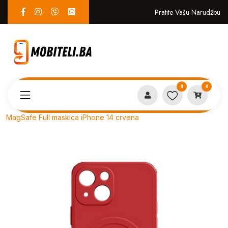
Pratite Vašu Narudžbu
0
0
Proizvodi
MASKICE
MagSafe Full maskica iPhone 14 crvena