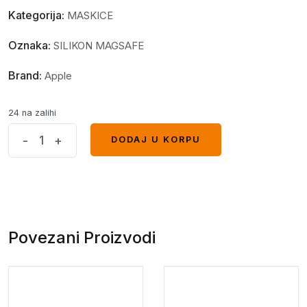
Kategorija:
MASKICE
Oznaka:
SILIKON MAGSAFE
Brand:
Apple
24 na zalihi
MagSafe
-
+
DODAJ U KORPU
DODAJ U KORPU
Full
maskica
iPhone
14
crvena
Povezani Proizvodi
quantity