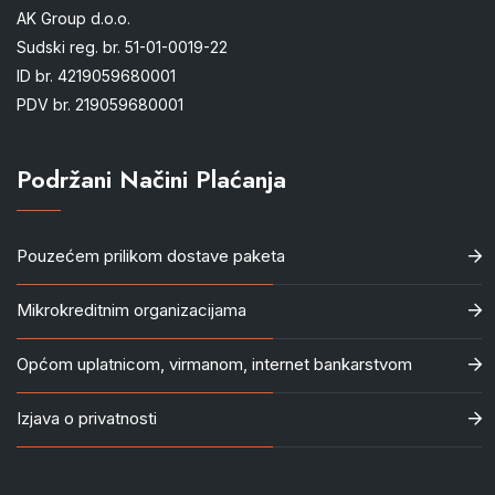
AK Group d.o.o.
Sudski reg. br. 51-01-0019-22
ID br. 4219059680001
PDV br. 219059680001
Podržani Načini Plaćanja
Pouzećem prilikom dostave paketa
Mikrokreditnim organizacijama
Općom uplatnicom, virmanom, internet bankarstvom
Izjava o privatnosti