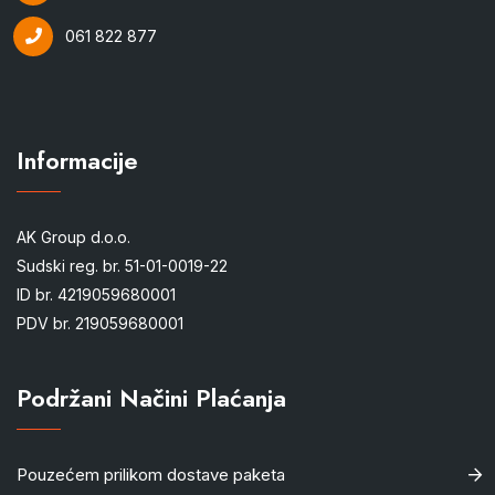
061 822 877
Informacije
AK Group d.o.o.
Sudski reg. br. 51-01-0019-22
ID br. 4219059680001
PDV br. 219059680001
Podržani Načini Plaćanja
Pouzećem prilikom dostave paketa