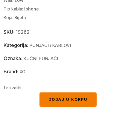
Watt:
20W
Tip kabla:
Iphone
Boja:
Bijela
SKU:
19262
Kategorija:
PUNJAČI i KABLOVI
Oznaka:
KUĆNI PUNJAČI
Brand:
XO
1 na zalihi
DODAJ U KORPU
DODAJ U KORPU