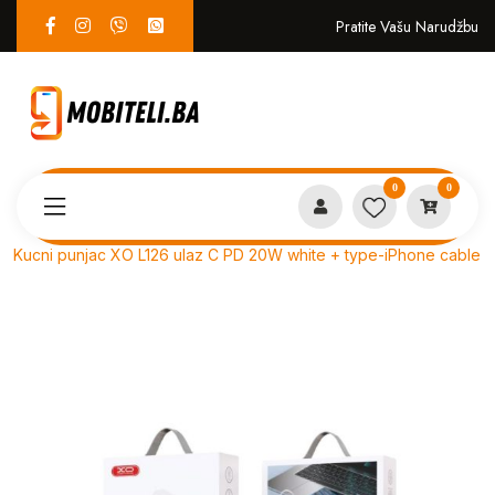
Pratite Vašu Narudžbu
0
0
Proizvodi
PUNJAČI i KABLOVI
Kucni punjac XO L126 ulaz C PD 20W white + type-iPhone cable