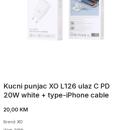
Kucni punjac XO L126 ulaz C PD
20W white + type-iPhone cable
20,00
KM
Brend:
XO