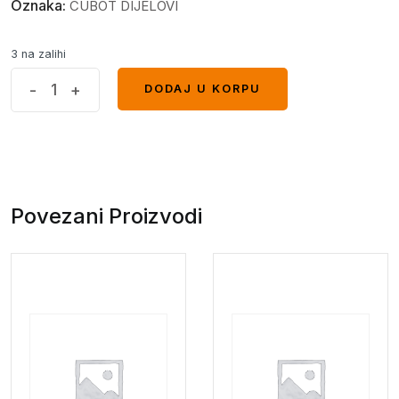
Oznaka:
CUBOT DIJELOVI
3 na zalihi
King
-
+
DODAJ U KORPU
DODAJ U KORPU
Kong
TP+LCD
quantity
Povezani Proizvodi