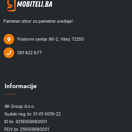
Pametan izbor za pametne uređaje!
Poslovni centar 96-2, Vitez 72250
061 822 877
Informacije
AK Group d.o.o.
Sudski reg. br. 51-01-0019-22
ID br. 4219059680001
PDV br. 219059680001