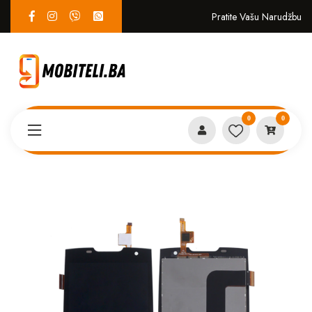
Pratite Vašu Narudžbu
0
0
Proizvodi
SERVIS
King Kong TP+LCD