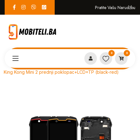
Pratite Vašu Narudžbu
0
0
Proizvodi
SERVIS
King Kong Mini 2 prednji poklopac+LCD+TP (black-red)