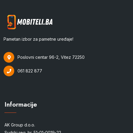
Pametan izbor za pametne uređaje!
Poslovni centar 96-2, Vitez 72250
061 822 877
Informacije
AK Group d.o.o.
Sudski reg. br. 51-01-0019-22