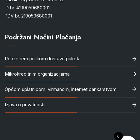
ID br. 4219059680001
PDV br. 219059680001
Podržani Načini Plaćanja
Pouzećem prilikom dostave paketa
Mikrokreditnim organizacijama
Općom uplatnicom, virmanom, internet bankarstvom
Izjava o privatnosti
0