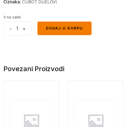
Oznaka:
CUBOT DIJELOVI
3 na zalihi
King
-
+
DODAJ U KORPU
DODAJ U KORPU
Kong
5
Pro
slusalica
quantity
Povezani Proizvodi