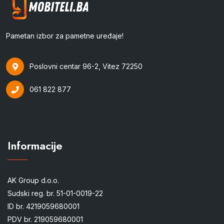
Pametan izbor za pametne uređaje!
Poslovni centar 96-2, Vitez 72250
061 822 877
Informacije
AK Group d.o.o.
Sudski reg. br. 51-01-0019-22
ID br. 4219059680001
PDV br. 219059680001