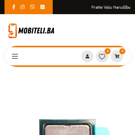
Pratite Vašu Narudžbu
0
0
Proizvodi
SERVIS
King Kong 5 Pro slusalica