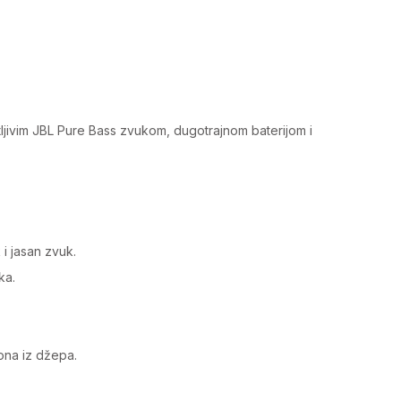
jivim JBL Pure Bass zvukom, dugotrajnom baterijom i
i jasan zvuk.
ka.
ona iz džepa.