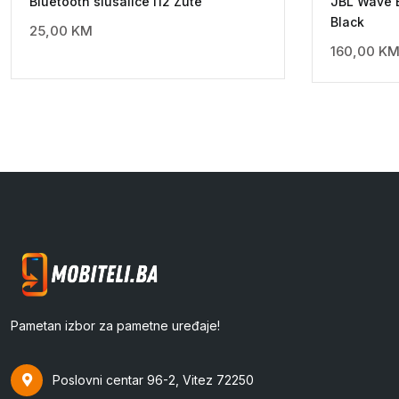
Bluetooth slusalice I12 Zute
JBL Wave 
Black
25,00
KM
160,00
K
Pametan izbor za pametne uređaje!
Poslovni centar 96-2, Vitez 72250