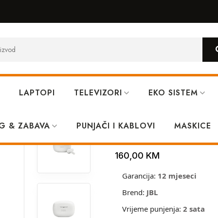
LAPTOPI
TELEVIZORI
EKO SISTEM
less Earbuds White
G & ZABAVA
PUNJAČI I KABLOVI
JBL Wave Beam
MASKICE
160,00
KM
Garancija:
12 mjeseci
Brend:
JBL
Vrijeme punjenja:
2 sata