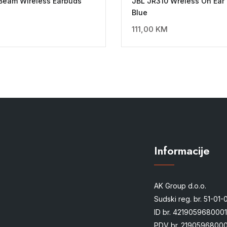
Beam Wireless Earbuds
JBL JR310 Wreless On Ear 
Blue
M
111,00
KM
Informacije
AK Group d.o.o.
Sudski reg. br. 51-01
ID br. 4219059680001
PDV br. 21905968000