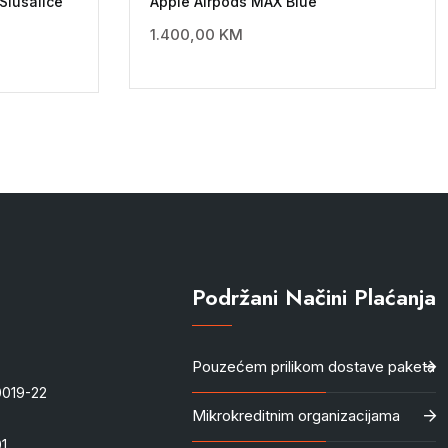
Slusalice
Apple Airpods MAX Blue
1.400,00
KM
Podržani Načini Plaćanja
Pouzećem prilikom dostave paketa
-0019-22
Mikrokreditnim organizacijama
1