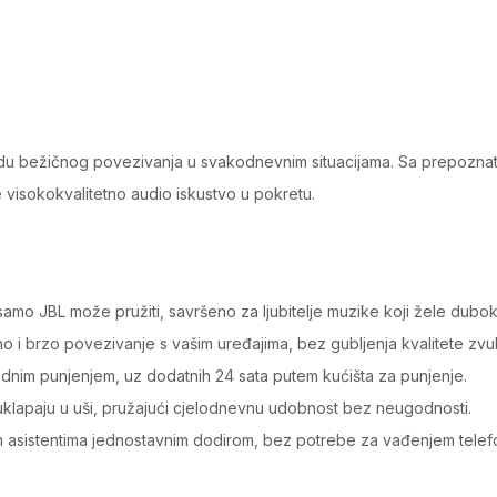
quantity
u bežičnog povezivanja u svakodnevnim situacijama. Sa prepoznatl
 visokokvalitetno audio iskustvo u pokretu.
mo JBL može pružiti, savršeno za ljubitelje muzike koji žele dubok 
i brzo povezivanje s vašim uređajima, bez gubljenja kvalitete zvu
ednim punjenjem, uz dodatnih 24 sata putem kućišta za punjenje.
klapaju u uši, pružajući cjelodnevnu udobnost bez neugodnosti.
m asistentima jednostavnim dodirom, bez potrebe za vađenjem telef