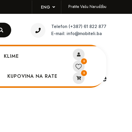
Pratite Vašu Narudžbu
ENG
Telefon
(+387) 61 822 877
E-mail:
info@mobiteli.ba
KLIME
0
0
 Wireless Earbuds White
KUPOVINA NA RATE