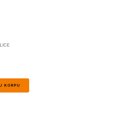
LICE
U KORPU
U KORPU