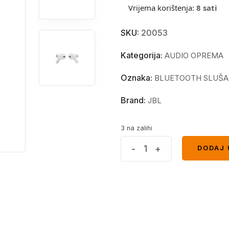
Vrijema korištenja:
8 sati
SKU:
20053
Kategorija:
AUDIO OPREMA
Oznaka:
BLUETOOTH SLUŠA
Brand:
JBL
3 na zalihi
JBL
-
+
DODAJ 
DODAJ 
Wave
Beam
Wireless
Earbuds
White