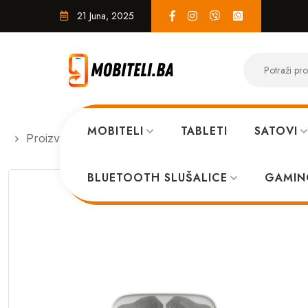
21 Juna, 2025
MOBITELI
TABLETI
SATOVI
Proizvodi
AUDIO OPREMA
JBL Wave Beam Wire
BLUETOOTH SLUŠALICE
GAMIN