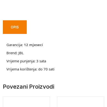
770NC
Wireless
On
Ear
OPIS
Headphones
White
Garancija:
12 mjeseci
quantity
Brend:
JBL
Vrijeme punjenja:
3 sata
Vrijema korištenja:
do 70 sati
Povezani Proizvodi