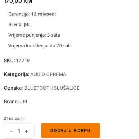
170,00
KM
Garancija:
12 mjeseci
Brend:
JBL
Vrijeme punjenja:
3 sata
Vrijema korištenja:
do 70 sati
SKU:
17719
Kategorija:
AUDIO OPREMA
Oznaka:
BLUETOOTH SLUŠALICE
Brand:
JBL
21 na zalihi
JBL
-
+
DODAJ U KORPU
DODAJ U KORPU
TUNE