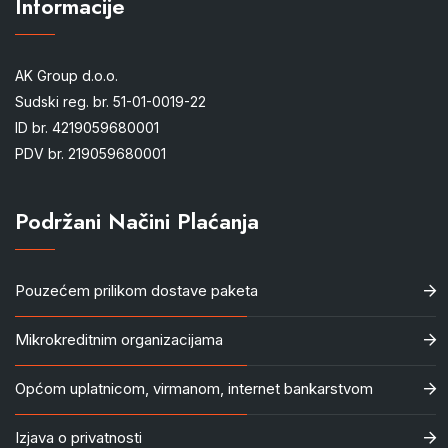
Informacije
AK Group d.o.o.
Sudski reg. br. 51-01-0019-22
ID br. 4219059680001
PDV br. 219059680001
Podržani Načini Plaćanja
Pouzećem prilikom dostave paketa
Mikrokreditnim organizacijama
Općom uplatnicom, virmanom, internet bankarstvom
Izjava o privatnosti