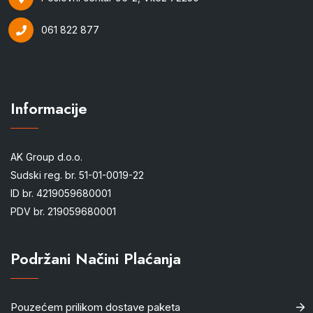
061 822 877
Informacije
AK Group d.o.o.
Sudski reg. br. 51-01-0019-22
ID br. 4219059680001
PDV br. 219059680001
Podržani Načini Plaćanja
Pouzećem prilikom dostave paketa