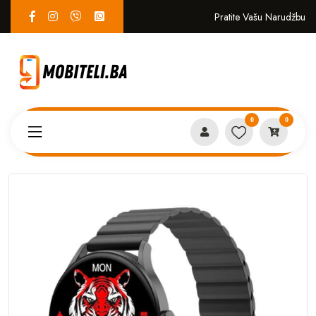
Pratite Vašu Narudžbu
0
0
Proizvodi
PAMETNI SATOVI
IMIKI Smart Watch TG1