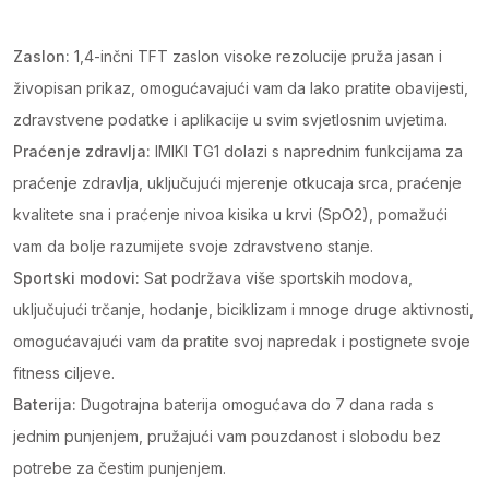
Zaslon:
1,4-inčni TFT zaslon visoke rezolucije pruža jasan i
živopisan prikaz, omogućavajući vam da lako pratite obavijesti,
zdravstvene podatke i aplikacije u svim svjetlosnim uvjetima.
Praćenje zdravlja:
IMIKI TG1 dolazi s naprednim funkcijama za
praćenje zdravlja, uključujući mjerenje otkucaja srca, praćenje
kvalitete sna i praćenje nivoa kisika u krvi (SpO2), pomažući
vam da bolje razumijete svoje zdravstveno stanje.
Sportski modovi:
Sat podržava više sportskih modova,
uključujući trčanje, hodanje, biciklizam i mnoge druge aktivnosti,
omogućavajući vam da pratite svoj napredak i postignete svoje
fitness ciljeve.
Baterija:
Dugotrajna baterija omogućava do 7 dana rada s
jednim punjenjem, pružajući vam pouzdanost i slobodu bez
potrebe za čestim punjenjem.