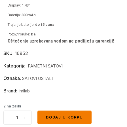
Display:
1.43
”
Baterija:
300mAh
Trajanje baterije:
do 15
dana
Poziv/Poruke:
Da
Oštećenja uzrokovana vodom ne podliježu garanciji!
SKU:
16952
Kategorija:
PAMETNI SATOVI
Oznaka:
SATOVI OSTALI
Brand:
Imilab
2 na zalihi
IMIKI
-
+
DODAJ U KORPU
DODAJ U KORPU
Smart