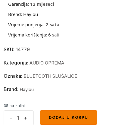
Garancija:
12 mjeseci
Brend:
Haylou
Vrijeme punjenja:
2
sata
Vrijema korištenja:
6
sati
SKU:
14779
Kategorija:
AUDIO OPREMA
Oznaka:
BLUETOOTH SLUŠALICE
Brand:
Haylou
35 na zalihi
Haylou
-
+
DODAJ U KORPU
DODAJ U KORPU
W1
Bluetooth