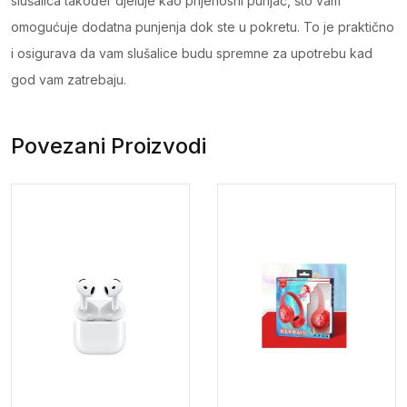
slušalica također djeluje kao prijenosni punjač, što vam
omogućuje dodatna punjenja dok ste u pokretu. To je praktično
i osigurava da vam slušalice budu spremne za upotrebu kad
god vam zatrebaju.
Povezani Proizvodi