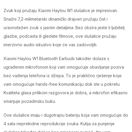
Zvuk koji pružaju Xiaomi Haylou W1 slušalice je impresivan.
Snažni 7,2-milimetarski dinamički drajveri pružaju čist i
uravnotežen zvuk s jasnim detaljima. Bez obzira jeste li ljubitelj
glazbe, podcasta ili gledate filmove, ove slušalice pružaju
imerzivno audio iskustvo koje će vas zadovoljiti.
Xiaomi Haylou W1 Bluetooth Earbuds također dolaze s
ugrađenim mikrofonom koji vam omogućuje obavljanje poziva
bez vađenja telefona iz džepa. To je praktično rješenje koje
vam omogućuje hands-free komunikaciju dok ste u pokretu.
Kvaliteta glasa prilikom razgovora je dobra, a mikrofon efikasno
smanjuje pozadinsku buku.
Ove slušalice imaju i dugotrajnu bateriju koja vam omogućuje do
4 sata neprekidne reprodukcije zvuka. Kutija za punjenje