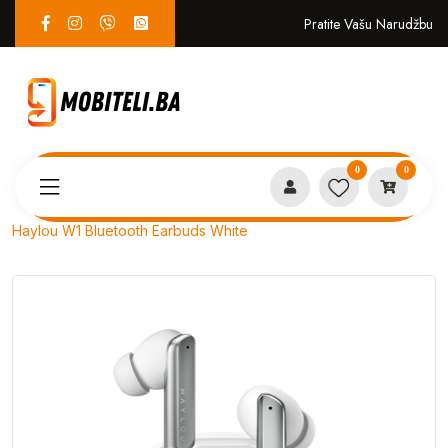
Pratite Vašu Narudžbu
0
0
Proizvodi
AUDIO OPREMA
Haylou W1 Bluetooth Earbuds White