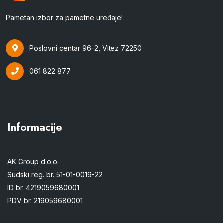
Pametan izbor za pametne uređaje!
Poslovni centar 96-2, Vitez 72250
061 822 877
Informacije
AK Group d.o.o.
Sudski reg. br. 51-01-0019-22
ID br. 4219059680001
PDV br. 219059680001