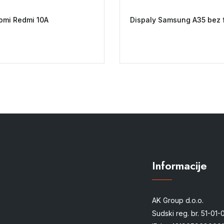
omi Redmi 10A
Dispaly Samsung A35 bez 
Informacije
AK Group d.o.o.
Sudski reg. br. 51-01