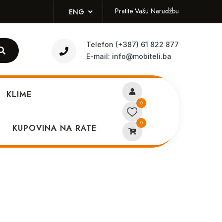
Pratite Vašu Narudžbu
ENG
Telefon
(+387) 61 822 877
E-mail:
info@mobiteli.ba
KLIME
0
0
o M3
KUPOVINA NA RATE