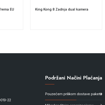
frema EU
King Kong 8 Zadnja dual kamera
Podržani Načini Plaćanja
Pouzećem prilikom dostave paketa
-0019-22