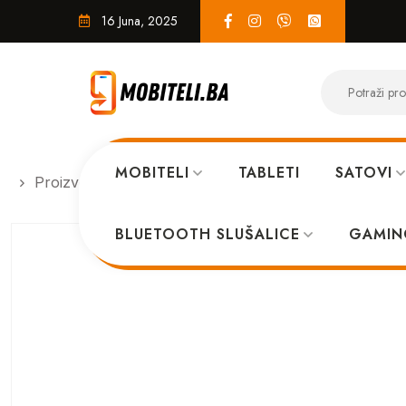
16 Juna, 2025
MOBITELI
TABLETI
SATOVI
Proizvodi
SERVIS
Flet tipki Poco M3
BLUETOOTH SLUŠALICE
GAMIN