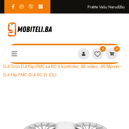
Pratite Vašu Narudžbu
0
0
Proizvodi
Gaming & Zabava
DJI Dron DJI Flip FMC sa RC 2 kontroler, 4K video, 48 Mpixel –
DJI Flip FMC (DJI RC 2) (GL)