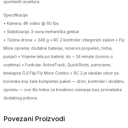
spontanih avantura.
Specifikacije:
• Kamera: 4K video @ 60 fps
• Stabilizacija: 3-osna mehanička gimbal
• Težina drona: < 249 g • RC 2 kontroler: integrirani zaslon • Fly
More oprema: dodatne baterije, rezervni propeleri, torba,
punjači • Vrijeme leta po bateriji: do ~ 34 minute (ovisno o
uvjetima) • Funkcije: ActiveTrack, QuickShots, panorame,
timelapse DJI Flip Fly More Combo + RC 2 je idealan izbor za
korisnike koji žele kompletan paket — dron, kontroler i dodatnu
opremu — sve što treba za kreativno snimanje bez pronalaska
dodatnog pribora.
Povezani Proizvodi