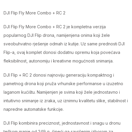
2
DJI Flip Fly More Combo + RC 2
kontroler,
4K
DJI Flip Fly More Combo + RC 2 je kompletna verzija
video,
popularnog DJI Flip drona, namijenjena onima koji žele
48
sveobuhvatno rješenje odmah iz kutije. Uz same prednosti DJI
Mpixel
Flip-a, ovaj komplet donosi dodatnu opremu koja povećava
-
fleksibilnost, autonomiju i kreativne mogućnosti snimanja.
DJI
Flip
DJI Flip + RC 2 donosi najnoviju generaciju kompaktnog i
FMC
pametnog drona koji pruža vrhunske performanse u izuzetno
(DJI
laganom kućištu. Namijenjen je svima koji žele jednostavno i
RC
intuitivno snimanje iz zraka, uz iznimnu kvalitetu slike, stabilnost i
2)
napredne automatske funkcije.
(GL)
DJI Flip kombinira preciznost, jednostavnost i snagu u dronu
quantity
teškom manje od 249 g, čineći ga savršenim izborom za