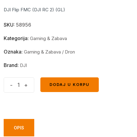
DJI Flip FMC (DJI RC 2) (GL)
SKU:
58956
Kategorija:
Gaming & Zabava
Oznaka:
Gaming & Zabava / Dron
Brand:
DJI
DJI
-
+
DODAJ U KORPU
DODAJ U KORPU
Dron
DJI
Flip
FMC
sa
OPIS
RC