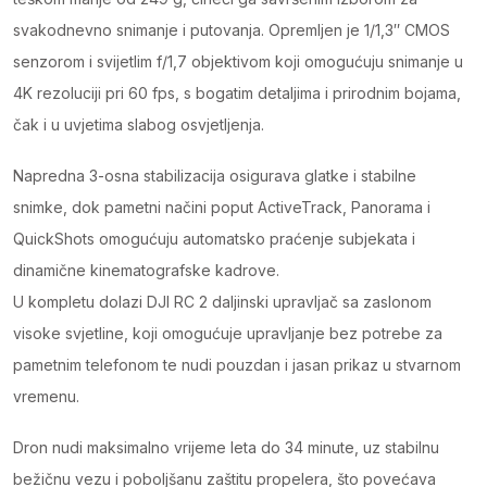
svakodnevno snimanje i putovanja. Opremljen je 1/1,3″ CMOS
senzorom i svijetlim f/1,7 objektivom koji omogućuju snimanje u
4K rezoluciji pri 60 fps, s bogatim detaljima i prirodnim bojama,
čak i u uvjetima slabog osvjetljenja.
Napredna 3-osna stabilizacija osigurava glatke i stabilne
snimke, dok pametni načini poput ActiveTrack, Panorama i
QuickShots omogućuju automatsko praćenje subjekata i
dinamične kinematografske kadrove.
U kompletu dolazi DJI RC 2 daljinski upravljač sa zaslonom
visoke svjetline, koji omogućuje upravljanje bez potrebe za
pametnim telefonom te nudi pouzdan i jasan prikaz u stvarnom
vremenu.
Dron nudi maksimalno vrijeme leta do 34 minute, uz stabilnu
bežičnu vezu i poboljšanu zaštitu propelera, što povećava