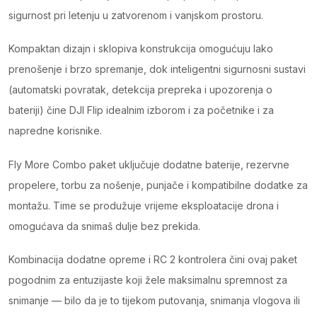
sigurnost pri letenju u zatvorenom i vanjskom prostoru.
Kompaktan dizajn i sklopiva konstrukcija omogućuju lako
prenošenje i brzo spremanje, dok inteligentni sigurnosni sustavi
(automatski povratak, detekcija prepreka i upozorenja o
bateriji) čine DJI Flip idealnim izborom i za početnike i za
napredne korisnike.
Fly More Combo paket uključuje dodatne baterije, rezervne
propelere, torbu za nošenje, punjače i kompatibilne dodatke za
montažu. Time se produžuje vrijeme eksploatacije drona i
omogućava da snimaš dulje bez prekida.
Kombinacija dodatne opreme i RC 2 kontrolera čini ovaj paket
pogodnim za entuzijaste koji žele maksimalnu spremnost za
snimanje — bilo da je to tijekom putovanja, snimanja vlogova ili