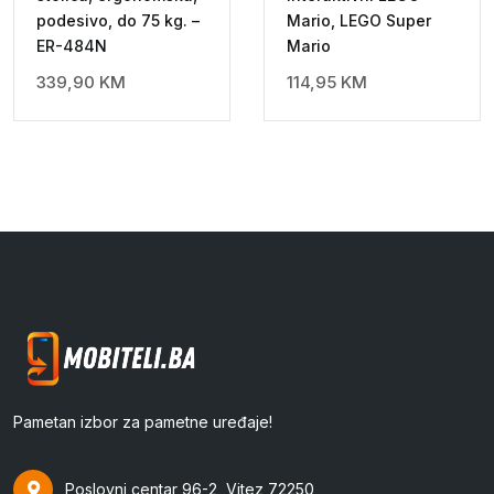
podesivo, do 75 kg. –
Mario, LEGO Super
ER-484N
Mario
339,90
KM
114,95
KM
Pametan izbor za pametne uređaje!
Poslovni centar 96-2, Vitez 72250