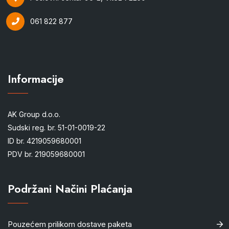
061 822 877
Informacije
AK Group d.o.o.
Sudski reg. br. 51-01-0019-22
ID br. 4219059680001
PDV br. 219059680001
Podržani Načini Plaćanja
Pouzećem prilikom dostave paketa