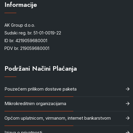
Informacije
AK Group d.o.o.
Sudski reg. br. 51-01-0019-22
ID br. 4219059680001
PDV br. 219059680001
Podržani Načini Plaćanja
Pouzećem prilikom dostave paketa
Mikrokreditnim organizacijama
Općom uplatnicom, virmanom, internet bankarstvom
Izjava o privatnosti