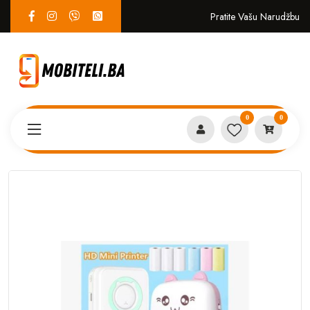
Pratite Vašu Narudžbu
0
0
Proizvodi
EKO SISTEM
Dječiji Mini Printer