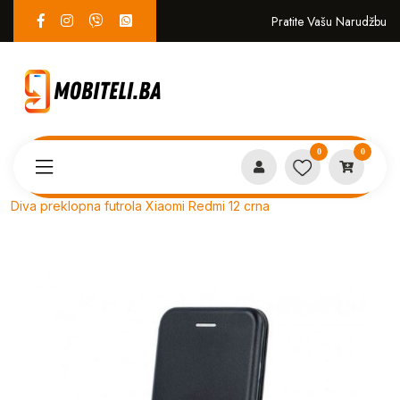
Pratite Vašu Narudžbu
0
0
Proizvodi
PREKLOPNE
Diva preklopna futrola Xiaomi Redmi 12 crna