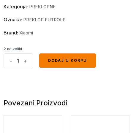
Kategorija:
PREKLOPNE
Oznaka:
PREKLOP FUTROLE
Brand:
Xiaomi
2 na zalihi
Diva
-
+
DODAJ U KORPU
DODAJ U KORPU
preklopna
futrola
Xiaomi
Redmi
12
Povezani Proizvodi
crna
quantity