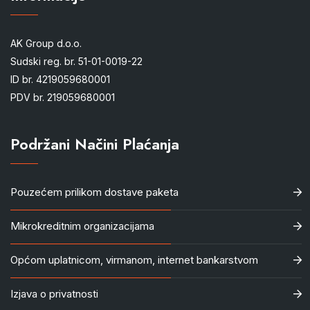
AK Group d.o.o.
Sudski reg. br. 51-01-0019-22
ID br. 4219059680001
PDV br. 219059680001
Podržani Načini Plaćanja
Pouzećem prilikom dostave paketa
Mikrokreditnim organizacijama
Općom uplatnicom, virmanom, internet bankarstvom
Izjava o privatnosti