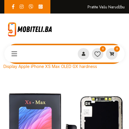
Pratite Vašu Narudžbu
0
0
Proizvodi
SERVIS
Display Apple iPhone XS Max OLED GX hardness