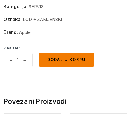
Kategorija:
SERVIS
Oznaka:
LCD + ZAMJENSKI
Brand:
Apple
7 na zalihi
Display
-
+
DODAJ U KORPU
DODAJ U KORPU
Apple
iPhone
XS
Max
OLED
Povezani Proizvodi
GX
hardness
quantity