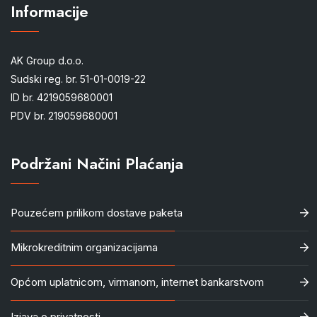
Informacije
AK Group d.o.o.
Sudski reg. br. 51-01-0019-22
ID br. 4219059680001
PDV br. 219059680001
Podržani Načini Plaćanja
Pouzećem prilikom dostave paketa
Mikrokreditnim organizacijama
Općom uplatnicom, virmanom, internet bankarstvom
Izjava o privatnosti