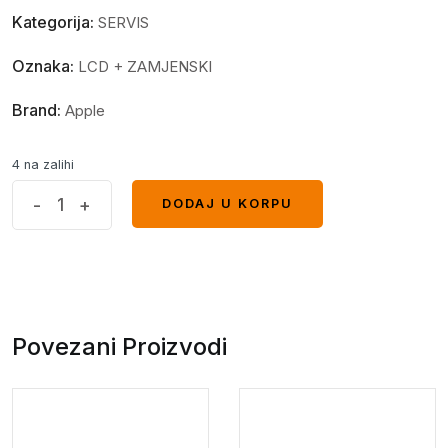
Kategorija:
SERVIS
Oznaka:
LCD + ZAMJENSKI
Brand:
Apple
4 na zalihi
Display
-
+
DODAJ U KORPU
DODAJ U KORPU
Apple
iPhone
11
Pro
OLED
Povezani Proizvodi
(GX
hard)
quantity