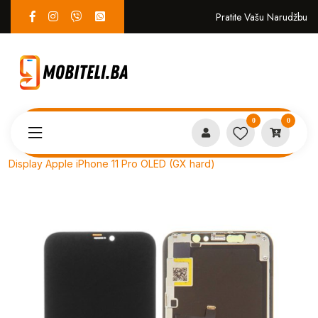
Pratite Vašu Narudžbu
0
0
Proizvodi
SERVIS
Display Apple iPhone 11 Pro OLED (GX hard)