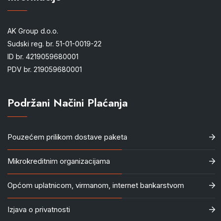
AK Group d.o.o.
Sudski reg. br. 51-01-0019-22
ID br. 4219059680001
PDV br. 219059680001
Podržani Načini Plaćanja
Pouzećem prilikom dostave paketa
Mikrokreditnim organizacijama
Općom uplatnicom, virmanom, internet bankarstvom
Izjava o privatnosti