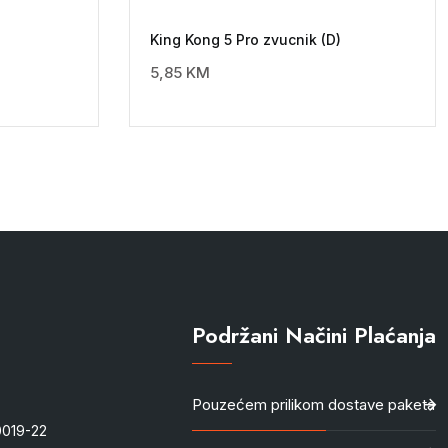
King Kong 5 Pro zvucnik (D)
5,85
KM
Podržani Načini Plaćanja
Pouzećem prilikom dostave paketa
-0019-22