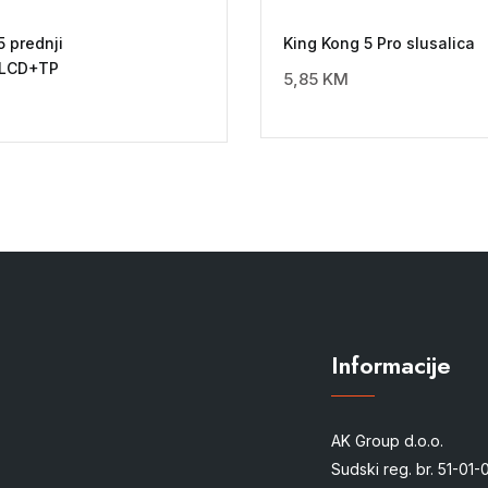
5 prednji
King Kong 5 Pro slusalica
+LCD+TP
5,85
KM
Informacije
AK Group d.o.o.
Sudski reg. br. 51-01