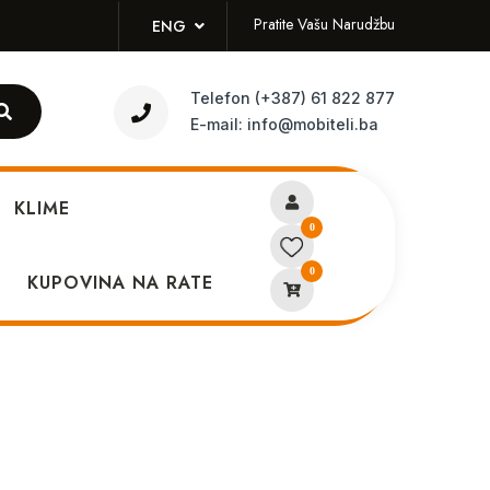
Pratite Vašu Narudžbu
ENG
Telefon
(+387) 61 822 877
E-mail:
info@mobiteli.ba
KLIME
0
0
zadnja kamera
KUPOVINA NA RATE