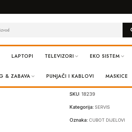
LAPTOPI
TELEVIZORI
EKO SISTEM
G & ZABAVA
PUNJAČI I KABLOVI
Cubot Tab 30 
MASKICE
SKU:
18239
Kategorija:
SERVIS
Oznaka:
CUBOT DIJELOVI