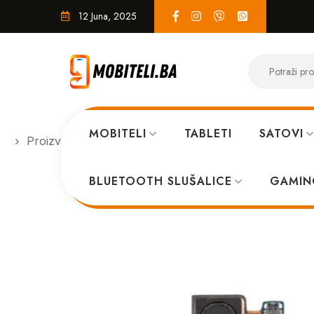
12 Juna, 2025
MOBITELI
TABLETI
SATOVI
Proizvodi
SERVIS
Cubot Tab 30 zadnja kamera
BLUETOOTH SLUŠALICE
GAMIN