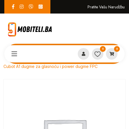
Pratite Vašu Narudžbu
0
0
Proizvodi
SERVIS
Cubot A1 dugme za glasnoću i power dugme FPC