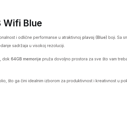
 Wifi Blue
nalnost i odlične performanse u atraktivnoj
plavoj (Blue)
boji. Sa s
danje sadržaja u visokoj rezoluciji.
z, dok
64GB memorije
pruža dovoljno prostora za sve što vam treba 
io, što ga čini idealnim izborom za produktivnost i kreativnost u pok