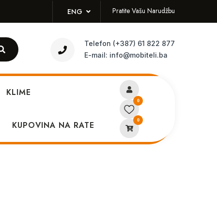
Pratite Vašu Narudžbu
ENG
Telefon
(+387) 61 822 877
E-mail:
info@mobiteli.ba
KLIME
0
0
22)10.9 64GB Wifi Blue
KUPOVINA NA RATE