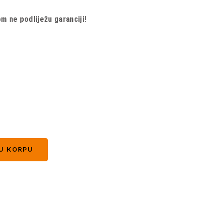
 ne podliježu garanciji!
U KORPU
U KORPU