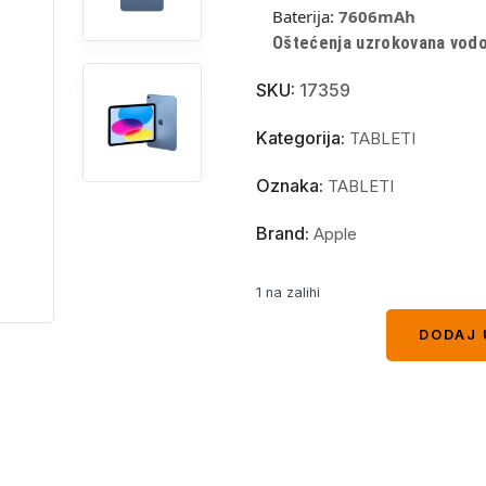
Baterija:
7606
mAh
Oštećenja uzrokovana vodom
SKU:
17359
Kategorija:
TABLETI
Oznaka:
TABLETI
Brand:
Apple
1 na zalihi
DODAJ 
DODAJ 