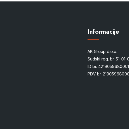
Informacije
AK Group d.o.o.
Sudski reg. br. 51-01
ID br. 4219059680001
PDV br. 21905968000