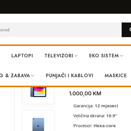
LAPTOPI
TELEVIZORI
EKO SISTEM
Wifi Blue
G & ZABAVA
PUNJAČI I KABLOVI
Apple iPad (20
MASKICE
1.000,00
KM
Garancija:
12 mjeseci
Veličina ekrana:
10.9
“
Procesor:
Hexa-core