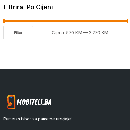
Filtriraj Po Cijeni
Cijena:
570 KM
—
3.270 KM
Filter
Minimalna
Maksimalna
cijena
cijena
Pametan izbor za pametne uređaje!