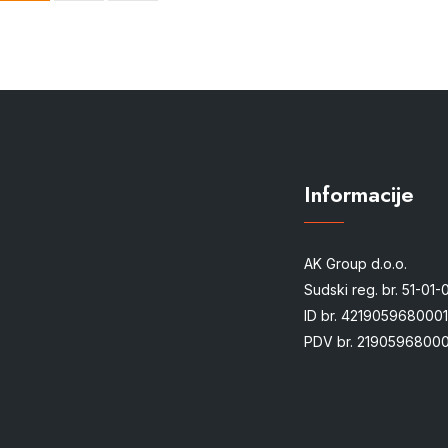
Informacije
AK Group d.o.o.
Sudski reg. br. 51-01
ID br. 4219059680001
PDV br. 21905968000