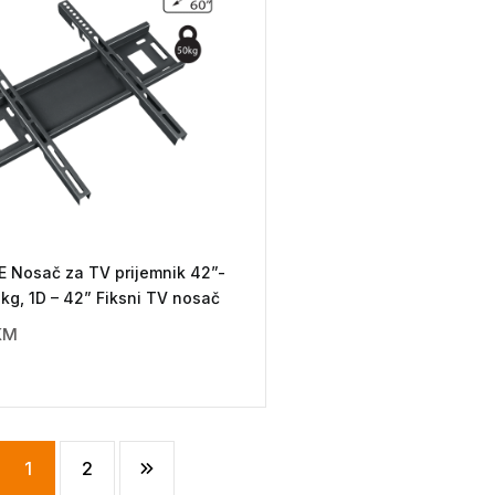
E Nosač za TV prijemnik 42”-
 kg, 1D – 42” Fiksni TV nosač
KM
1
2