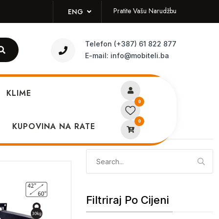
Pratite Vašu Narudžbu
ENG
Telefon
(+387) 61 822 877
E-mail:
info@mobiteli.ba
KLIME
0
0
KUPOVINA NA RATE
Pretraži
Pretraga:
Filtriraj Po Cijeni