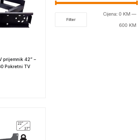
Cijena:
0 KM
—
Filter
Minimalna
Maksimalna
600 KM
cijena
cijena
 prijemnik 42” –
60 Pokretni TV