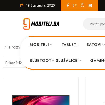
19 Septembra, 2025
MOBITELI
TABLETI
SATOVI
Proizvodi
REDLINE
BLUETOOTH SLUŠALICE
GAMIN
Sorted
Prikaz 1–12 od 14 rezultata
by
price:
high
to
low