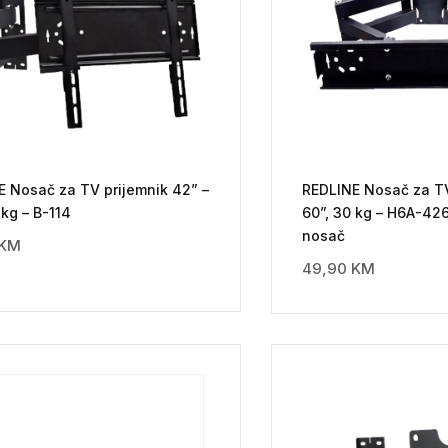
E Nosač za TV prijemnik 42” –
REDLINE Nosač za TV
 kg – B-114
60”, 30 kg – H6A-42
nosač
KM
49,90
KM