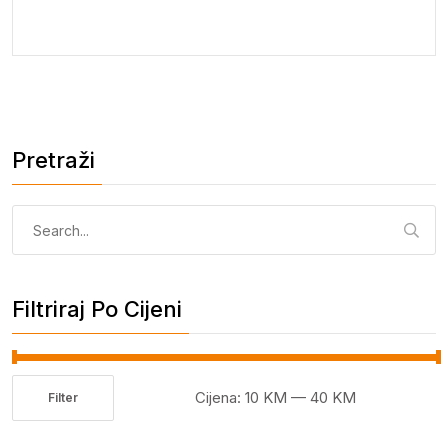
Pretraži
Pretraga:
Filtriraj Po Cijeni
Cijena:
10 KM
—
40 KM
Filter
Minimalna
Maksimalna
cijena
cijena