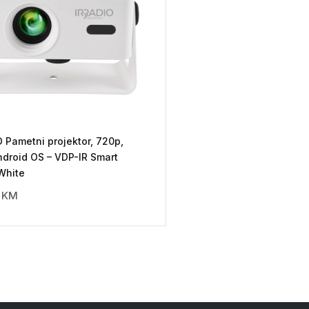
 Pametni projektor, 720p,
ndroid OS – VDP-IR Smart
White
0
KM