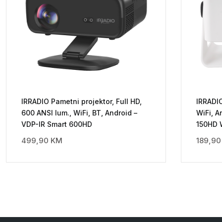
IRRADIO Pametni projektor, Full HD,
IRRADIO
600 ANSI lum., WiFi, BT, Android –
WiFi, A
VDP-IR Smart 600HD
150HD 
499,90
KM
189,9