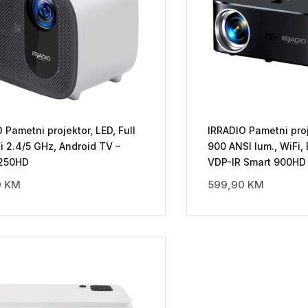
 Pametni projektor, LED, Full
IRRADIO Pametni proje
i 2.4/5 GHz, Android TV –
900 ANSI lum., WiFi, 
250HD
VDP-IR Smart 900HD
0
KM
599,90
KM