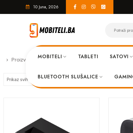
10 Juna, 2026
MOBITELI
TABLETI
SATOVI
Proizvodi
IRRADIO
BLUETOOTH SLUŠALICE
GAMIN
Sorted
Prikaz svih 5 rezultata
by
price:
high
to
low