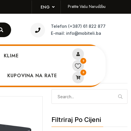
Pratite Vašu Narudžbu
ENG
Telefon
(+387) 61 822 877
E-mail:
info@mobiteli.ba
KLIME
0
0
KUPOVINA NA RATE
Pretraži
Pretraga:
Filtriraj Po Cijeni