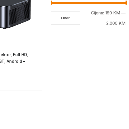
Cijena:
180 KM
—
Filter
Minimalna
Maksimalna
2.000 KM
cijena
cijena
ktor, Full HD,
BT, Android –