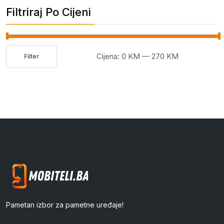
Filtriraj Po Cijeni
Cijena:
0 KM
—
270 KM
Filter
Minimalna
Maksimalna
cijena
cijena
Pametan izbor za pametne uređaje!