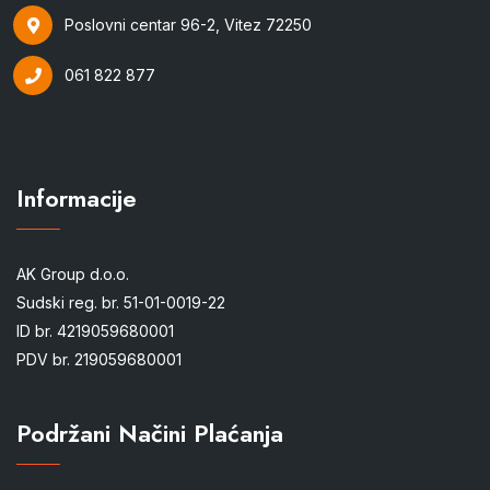
Poslovni centar 96-2, Vitez 72250
061 822 877
Informacije
AK Group d.o.o.
Sudski reg. br. 51-01-0019-22
ID br. 4219059680001
PDV br. 219059680001
Podržani Načini Plaćanja