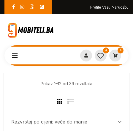
Pratite Vašu Narudžbu
0
0
Proizvodi
home
Sorted
Prikaz 1–12 od 39 rezultata
by
price:
high
to
low