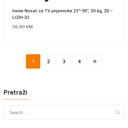
home Nosač za TV prijemnike 23”-55”, 30 kg, 2D –
LCDH 32
39,90
KM
1
2
3
4
Pretraži
Pretraga: