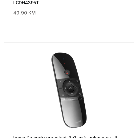
LCDH4395T
49,90
KM
home Daljinski upravljač, 3u1, miš, tipkovnica, IR