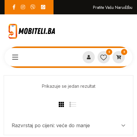
Pratite Vašu Narudžbu
0
0
Proizvodi
Goodram
Prikazuje se jedan rezultat