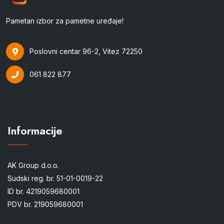
Pametan izbor za pametne uređaje!
Poslovni centar 96-2, Vitez 72250
061 822 877
Informacije
AK Group d.o.o.
Sudski reg. br. 51-01-0019-22
ID br. 4219059680001
PDV br. 219059680001