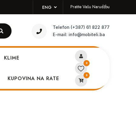
Pratite Vašu Narudžbu
ENG
Telefon
(+387) 61 822 877
E-mail:
info@mobiteli.ba
KLIME
0
0
brisi tablet Blue
KUPOVINA NA RATE