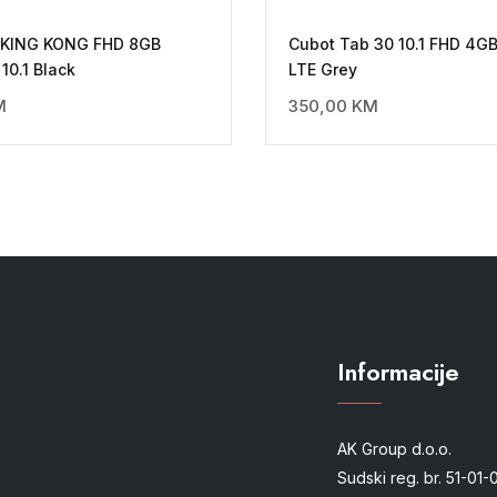
 KING KONG FHD 8GB
Cubot Tab 30 10.1 FHD 4G
10.1 Black
LTE Grey
M
350,00
KM
Informacije
AK Group d.o.o.
Sudski reg. br. 51-01