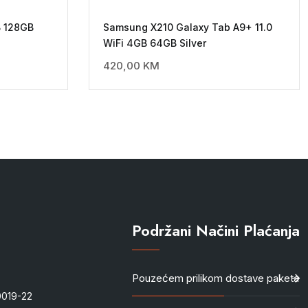
B 128GB
Samsung X210 Galaxy Tab A9+ 11.0
WiFi 4GB 64GB Silver
420,00
KM
Podržani Načini Plaćanja
Pouzećem prilikom dostave paketa
-0019-22