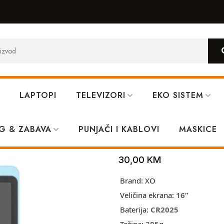
LAPTOPI
TELEVIZORI
EKO SISTEM
ue
G & ZABAVA
PUNJAČI I KABLOVI
XO V02 16 pisi 
MASKICE
30,00
KM
Brand:
XO
Veličina ekrana:
16”
Baterija:
CR2025
Težina:
285g