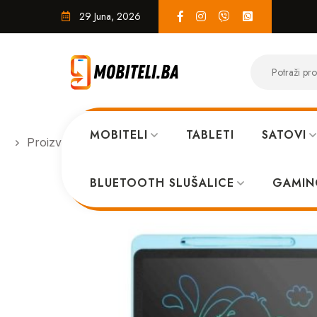
29 Juna, 2026
MOBITELI
TABLETI
SATOVI
Proizvodi
TABLETI
XO V02 16 pisi brisi tablet Bl
BLUETOOTH SLUŠALICE
GAMIN