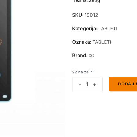
SKU:
19012
Kategorija:
TABLETI
Oznaka:
TABLETI
Brand:
XO
22 na zalihi
XO
-
+
DODAJ 
DODAJ 
V02
16
pisi
brisi
tablet
Blue