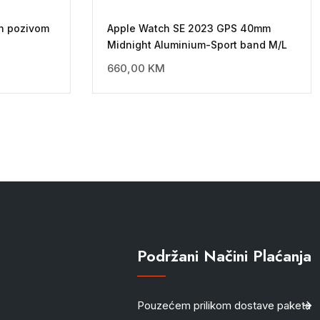
th pozivom
Apple Watch SE 2023 GPS 40mm
Midnight Aluminium-Sport band M/L
660,00
KM
Podržani Načini Plaćanja
Pouzećem prilikom dostave paketa