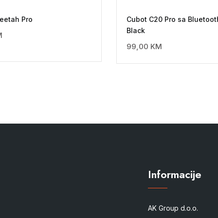
eetah Pro
Cubot C20 Pro sa Bluetoo
Black
M
99,00
KM
Informacije
AK Group d.o.o.