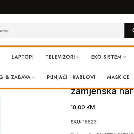
LAPTOPI
TELEVIZORI
EKO SISTEM
1 mm Black+Gray – zamjenska narukvica
G & ZABAVA
PUNJAČI I KABLOVI
XO BT03A 38/
MASKICE
zamjenska nar
10,00
KM
SKU:
16823