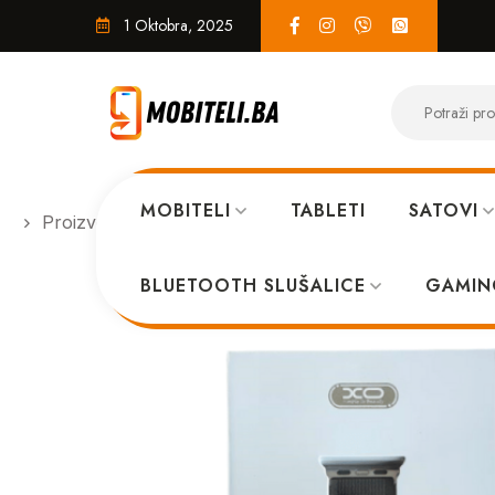
1 Oktobra, 2025
MOBITELI
TABLETI
SATOVI
Proizvodi
PAMETNI SATOVI
XO BT03A 38/40/4
BLUETOOTH SLUŠALICE
GAMIN