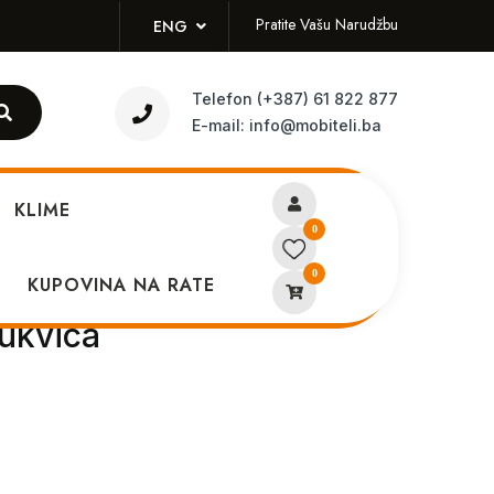
Pratite Vašu Narudžbu
ENG
Telefon
(+387) 61 822 877
E-mail:
info@mobiteli.ba
KLIME
0
0
40/41 mm Black+Gray –
KUPOVINA NA RATE
ukvica