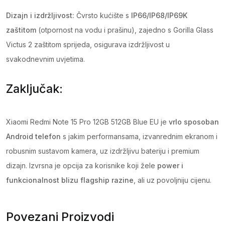
Dizajn i izdržljivost:
Čvrsto kućište s
IP66/IP68/IP69K
zaštitom
(otpornost na vodu i prašinu), zajedno s Gorilla Glass
Victus 2 zaštitom sprijeda, osigurava izdržljivost u
svakodnevnim uvjetima.
Zaključak:
Xiaomi Redmi Note 15 Pro 12GB 512GB Blue EU je
vrlo sposoban
Android telefon
s jakim performansama, izvanrednim ekranom i
robusnim sustavom kamera, uz izdržljivu bateriju i premium
dizajn. Izvrsna je opcija za korisnike koji žele
power i
funkcionalnost blizu flagship razine
, ali uz povoljniju cijenu.
Povezani Proizvodi