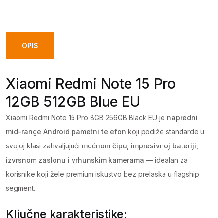
Note
15
Pro
12GB
OPIS
512GB
Blue
Xiaomi Redmi Note 15 Pro
EU
12GB 512GB Blue EU
quantity
Xiaomi Redmi Note 15 Pro 8GB 256GB Black EU je
napredni
mid-range Android pametni telefon
koji podiže standarde u
svojoj klasi zahvaljujući
moćnom čipu, impresivnoj bateriji,
izvrsnom zaslonu i vrhunskim kamerama
— idealan za
korisnike koji žele premium iskustvo bez prelaska u flagship
segment.
Ključne karakteristike: