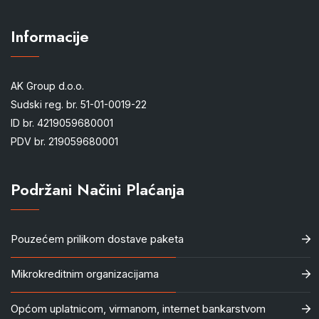
Informacije
AK Group d.o.o.
Sudski reg. br. 51-01-0019-22
ID br. 4219059680001
PDV br. 219059680001
Podržani Načini Plaćanja
Pouzećem prilikom dostave paketa
Mikrokreditnim organizacijama
Općom uplatnicom, virmanom, internet bankarstvom