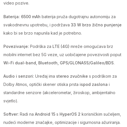
video pozive.
Baterija:
6500 mAh
baterija pruža dugotrajnu autonomiju za
svakodnevnu upotrebu, i podržava
33 W brzo žično punjenje
kako bi se brzo napunila kad je potrebno.
Povezivanje:
Podrška za
LTE (4G)
mreže omogućava brz
mobilni internet bez 5G veze, uz uobičajene povezivosti poput
Wi-Fi dual-band, Bluetooth, GPS/GLONASS/Galileo/BDS
.
Audio i senzori:
Uređaj ima
stereo zvučnike
s podrškom za
Dolby Atmos, optički skener otiska prsta
ispod zaslona
i
standardne senzore (akcelerometar, žiroskop, ambijentalno
svjetlo).
Softver:
Radi na
Android 15
s
HyperOS 2
korisničkim sučeljem,
nudeći moderne značajke, optimizacije i sigurnosna ažuriranja.