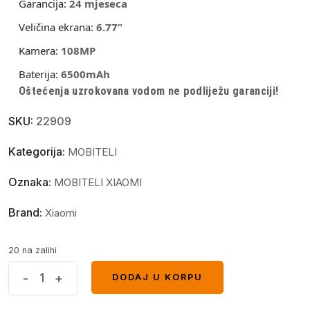
Garancija:
24 mjeseca
Veličina ekrana:
6.77”
Kamera:
108MP
Baterija:
6500mAh
Oštećenja uzrokovana vodom ne podliježu garanciji!
SKU:
22909
Kategorija:
MOBITELI
Oznaka:
MOBITELI XIAOMI
Brand:
Xiaomi
20 na zalihi
Xiaomi
-
+
DODAJ U KORPU
DODAJ U KORPU
Redmi