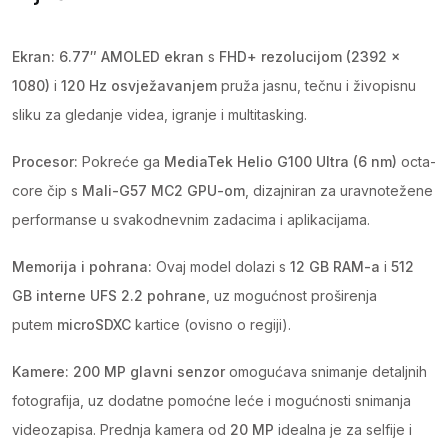
Ekran:
6.77″ AMOLED ekran
s
FHD+ rezolucijom (2392 ×
1080)
i
120 Hz osvježavanjem
pruža jasnu, tečnu i živopisnu
sliku za gledanje videa, igranje i multitasking.
Procesor:
Pokreće ga
MediaTek Helio G100 Ultra (6 nm)
octa-
core čip s
Mali-G57 MC2 GPU-om
, dizajniran za uravnotežene
performanse u svakodnevnim zadacima i aplikacijama.
Memorija i pohrana:
Ovaj model dolazi s
12 GB RAM-a
i
512
GB interne UFS 2.2 pohrane
, uz mogućnost proširenja
putem
microSDXC
kartice (ovisno o regiji).
Kamere: 200
MP glavni senzor
omogućava snimanje detaljnih
fotografija, uz dodatne pomoćne leće i mogućnosti snimanja
videozapisa. Prednja kamera od
20 MP
idealna je za selfije i