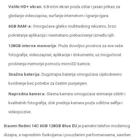
Veliki HD+ ekran:
6.8-inčni ekran pruža oštar i jasan prikaz za
gledanje videozapisa, surfanje internetom i igranje igara.
6GB RAM-a:
Omogućava glatko multitasking iskustvo, brzo
pokretanje aplikacija i nesmetano prebacivanje između njih.
128GB interne memorije:
Pruža dovoljno prostora za sve vaše
fotografije, videozapise, aplikacije i dokumente, uz mogućnost
proširenja memorije pomoću microSD kartice.
Snažna baterija:
Dugotrajna baterija omogućava cijelodnevno
korištenje bez potrebe za čestim punjenjem.
Napredna kamera:
Glavna kamera omogućava snimanje oštrih i
kvalitetnih fotografija, dok prednja kamera pruža odlične selfije i
videopozive.
Xiaomi Redmi 14C 6GB 128GB Blue EU
je pametni telefon modernog
dizajna, s naprednim funkcijama i pouzdanim performansama, savršen