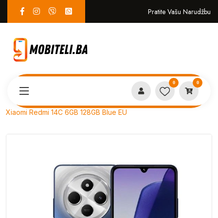
Pratite Vašu Narudžbu
0
0
Proizvodi
MOBITELI
Xiaomi Redmi 14C 6GB 128GB Blue EU