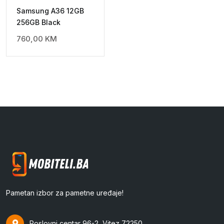
Samsung A36 12GB
256GB Black
760,00
KM
Pametan izbor za pametne uređaje!
Poslovni centar 96-2, Vitez 72250