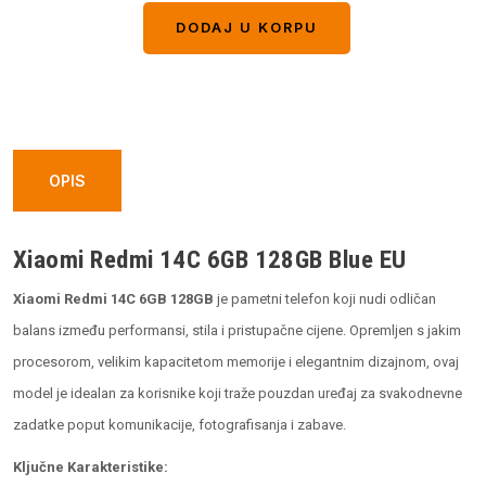
DODAJ U KORPU
DODAJ U KORPU
OPIS
Xiaomi Redmi 14C 6GB 128GB Blue EU
Xiaomi Redmi 14C 6GB 128GB
je pametni telefon koji nudi odličan
balans između performansi, stila i pristupačne cijene. Opremljen s jakim
procesorom, velikim kapacitetom memorije i elegantnim dizajnom, ovaj
model je idealan za korisnike koji traže pouzdan uređaj za svakodnevne
zadatke poput komunikacije, fotografisanja i zabave.
Ključne Karakteristike: