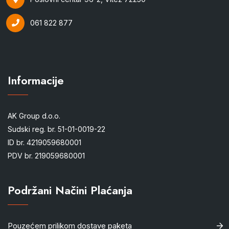
061 822 877
Informacije
AK Group d.o.o.
Sudski reg. br. 51-01-0019-22
ID br. 4219059680001
PDV br. 219059680001
Podržani Načini Plaćanja
Pouzećem prilikom dostave paketa