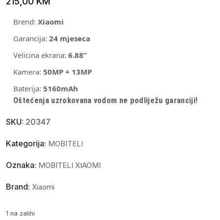
215,00
KM
Brend:
Xiaomi
Garancija:
24 mjeseca
Velicina ekrana:
6.88”
Kamera:
50MP + 13MP
Baterija:
5160mAh
Oštećenja uzrokovana vodom ne podliježu garanciji!
SKU:
20347
Kategorija:
MOBITELI
Oznaka:
MOBITELI XIAOMI
Brand:
Xiaomi
1 na zalihi