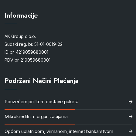
Informacije
AK Group d.o.o.
Sudski reg. br. 51-01-0019-22
ID br. 4219059680001
PDV br. 219059680001
Podržani Načini Plaćanja
Pouzećem prilikom dostave paketa
Mikrokreditnim organizacijama
Općom uplatnicom, virmanom, internet bankarstvom