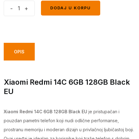
Xiaomi
-
+
DODAJ U KORPU
DODAJ U KORPU
Redmi
14C
6GB
128GB
Black
OPIS
EU
quantity
Xiaomi Redmi 14C 6GB 128GB Black
EU
Xiaomi Redmi 14C 6GB 128GB Black EU
je pristupačan i
pouzdan pametni telefon koji nudi odlične performanse,
prostranu memoriju i moderan dizajn u privlačnoj ljubičastoj boji.
Ovaj uređaj je idealan za korisnike koji traže telefon s dobrim