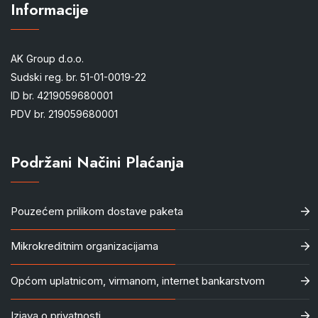
Informacije
AK Group d.o.o.
Sudski reg. br. 51-01-0019-22
ID br. 4219059680001
PDV br. 219059680001
Podržani Načini Plaćanja
Pouzećem prilikom dostave paketa
Mikrokreditnim organizacijama
Općom uplatnicom, virmanom, internet bankarstvom
Izjava o privatnosti