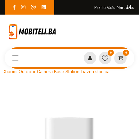
Pratite Vašu Narudžbu
0
0
Proizvodi
EKO SISTEM
Xiaomi Outdoor Camera Base Station-bazna stanica