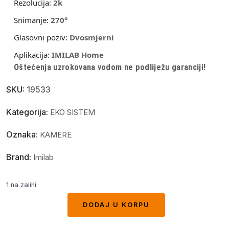
Rezolucija:
2k
Snimanje:
270°
Glasovni poziv:
Dvosmjerni
Aplikacija:
IMILAB Home
Oštećenja uzrokovana vodom ne podliježu garanciji!
SKU:
19533
Kategorija:
EKO SISTEM
Oznaka:
KAMERE
Brand:
Imilab
1 na zalihi
DODAJ U KORPU
DODAJ U KORPU