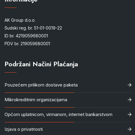
AK Group d.o.o.
Sudski reg. br. 51-01-0019-22
ID br. 4219059680001
PDV br. 219059680001
Podržani Načini Plaćanja
Pouzećem prilikom dostave paketa
Mikrokreditnim organizacijama
Općom uplatnicom, virmanom, internet bankarstvom
Izjava o privatnosti