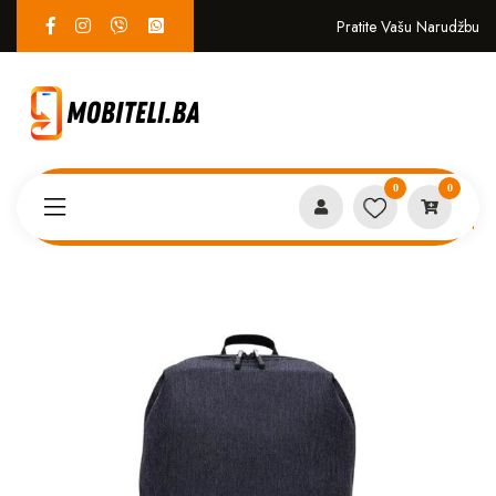
Pratite Vašu Narudžbu
0
0
Proizvodi
EKO SISTEM
Xiaomi Mi Casual Ruksak Crni